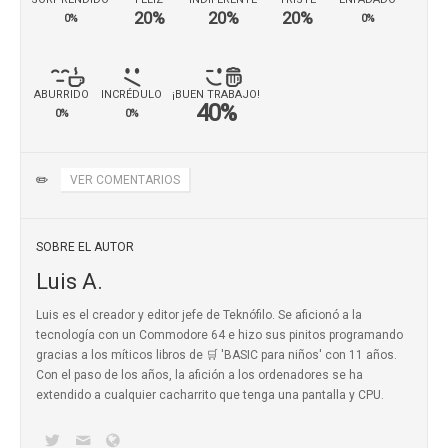
20%
20%
20%
0%
0%
ABURRIDO
INCRÉDULO
¡BUEN TRABAJO!
40%
0%
0%
✏️
VER COMENTARIOS
SOBRE EL AUTOR
Luis A.
Luis es el creador y editor jefe de Teknófilo. Se aficionó a la
tecnología con un Commodore 64 e hizo sus pinitos programando
gracias a los míticos
libros de 🛒 'BASIC para niños'
con 11 años.
Con el paso de los años, la afición a los ordenadores se ha
extendido a cualquier cacharrito que tenga una pantalla y CPU.