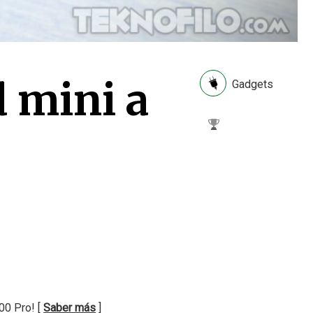
 mini a
Gadgets
00 Pro! [
Saber más
]