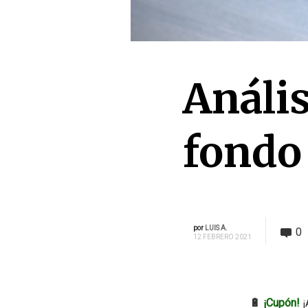
Análi
fondo
por
LUIS A.
0
12 FEBRERO 2021
🔋
¡Cupón!
¡