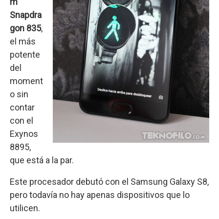
m
Snapdra
gon 835
,
el más
potente
del
moment
o sin
contar
con el
Exynos
8895,
que está a la par.
Este procesador debutó con el Samsung Galaxy S8,
pero todavía no hay apenas dispositivos que lo
utilicen.