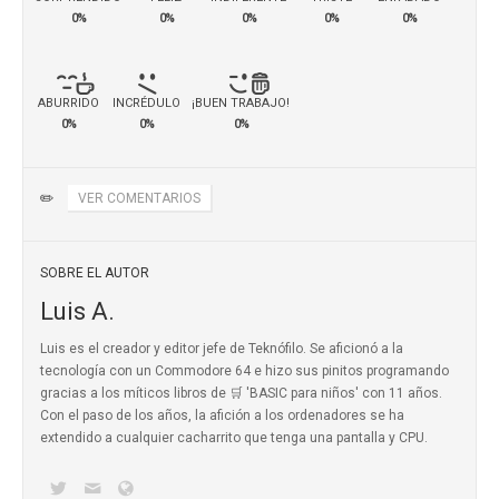
0%
0%
0%
0%
0%
ABURRIDO
INCRÉDULO
¡BUEN TRABAJO!
0%
0%
0%
✏️
VER COMENTARIOS
SOBRE EL AUTOR
Luis A.
Luis es el creador y editor jefe de Teknófilo. Se aficionó a la
tecnología con un Commodore 64 e hizo sus pinitos programando
gracias a los míticos
libros de 🛒 'BASIC para niños'
con 11 años.
Con el paso de los años, la afición a los ordenadores se ha
extendido a cualquier cacharrito que tenga una pantalla y CPU.