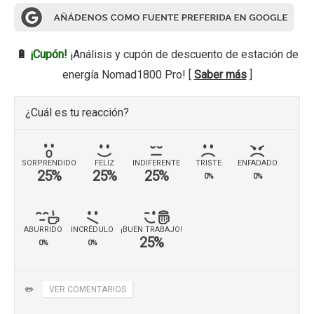
🔋
¡Cupón!
¡Análisis y cupón de descuento de estación de
energía Nomad1800 Pro! [
Saber más
]
¿Cuál es tu reacción?
SORPRENDIDO
FELIZ
INDIFERENTE
TRISTE
ENFADADO
25%
25%
25%
0%
0%
ABURRIDO
INCRÉDULO
¡BUEN TRABAJO!
25%
0%
0%
✏️
VER COMENTARIOS