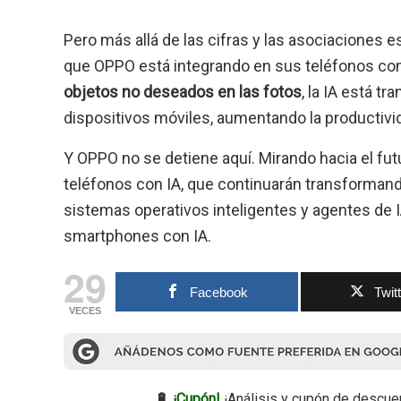
Pero más allá de las cifras y las asociaciones e
que OPPO está integrando en sus teléfonos con
objetos no deseados en las fotos
, la IA está 
dispositivos móviles, aumentando la productivid
Y OPPO no se detiene aquí. Mirando hacia el futur
teléfonos con IA, que continuarán transformando
sistemas operativos inteligentes y agentes de I
smartphones con IA.
29
Facebook
Twit
VECES
🔋
¡Cupón!
¡Análisis y cupón de descue