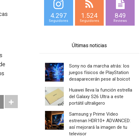
icas
4.297
1.524
849
Seguidores
Seguidores
Reviews
Últimas noticias
os
 de
Sony no da marcha atrás: los
juegos físicos de PlayStation
os
desaparecerán pese al boicot
Huawei lleva la función estrella
del Galaxy S26 Ultra a este
portátil ultraligero
Samsung y Prime Video
estrenan HDR10+ ADVANCED:
así mejorará la imagen de tu
televisor