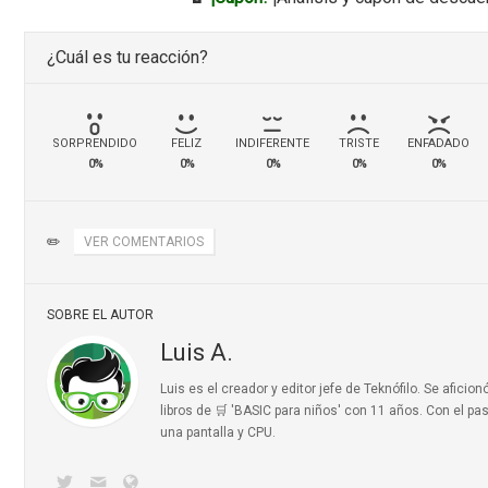
¿Cuál es tu reacción?
SORPRENDIDO
FELIZ
INDIFERENTE
TRISTE
ENFADADO
0%
0%
0%
0%
0%
✏️
VER COMENTARIOS
SOBRE EL AUTOR
Luis A.
Luis es el creador y editor jefe de Teknófilo. Se afic
libros de 🛒 'BASIC para niños'
con 11 años. Con el pas
una pantalla y CPU.