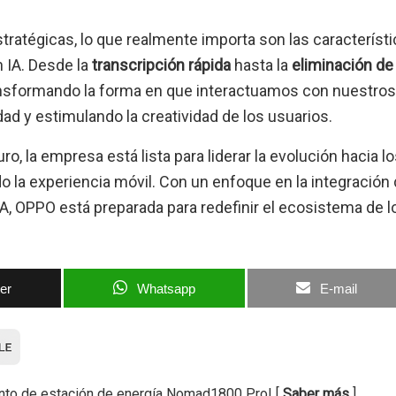
stratégicas, lo que realmente importa son las característ
 IA. Desde la
transcripción rápida
hasta la
eliminación de
transformando la forma en que interactuamos con nuestros
ad y estimulando la creatividad de los usuarios.
o, la empresa está lista para liderar la evolución hacia l
 la experiencia móvil. Con un enfoque en la integración
A, OPPO está preparada para redefinir el ecosistema de l
ter
Whatsapp
E-mail
nto de estación de energía Nomad1800 Pro! [
Saber más
]