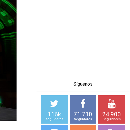
Síguenos
116k
71.710
24.900
seguidores
Seguidores
Seguidores