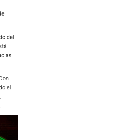
de
do del
stá
ncias
 Con
do el
,
.