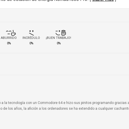
ABURRIDO
INCRÉDULO
¡BUEN TRABAJO!
0%
0%
0%
ionó a la tecnología con un Commodore 64 e hizo sus pinitos programando gracias 
o de los años, la afición a los ordenadores se ha extendido a cualquier cacharri