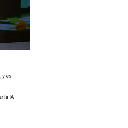
 y es
 la IA