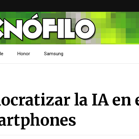
le
Honor
Samsung
cratizar la IA en 
artphones