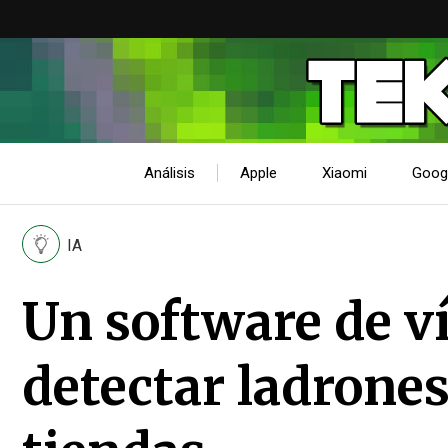
Análisis
Apple
Xiaomi
Goog
IA
Un software de ví
detectar ladrones