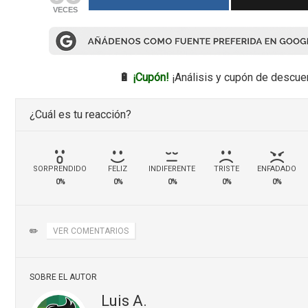
VECES
🔋
¡Cupón!
¡Análisis y cupón de descue
¿Cuál es tu reacción?
SORPRENDIDO
FELIZ
INDIFERENTE
TRISTE
ENFADADO
0%
0%
0%
0%
0%
✏️
VER COMENTARIOS
SOBRE EL AUTOR
Luis A.