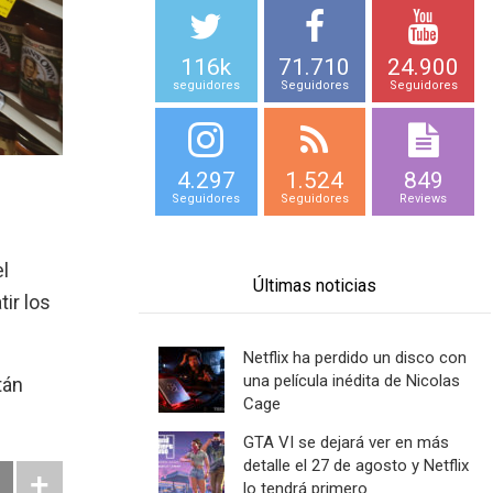
116k
71.710
24.900
seguidores
Seguidores
Seguidores
4.297
1.524
849
Seguidores
Seguidores
Reviews
el
Últimas noticias
ir los
Netflix ha perdido un disco con
una película inédita de Nicolas
tán
Cage
.
GTA VI se dejará ver en más
detalle el 27 de agosto y Netflix
lo tendrá primero