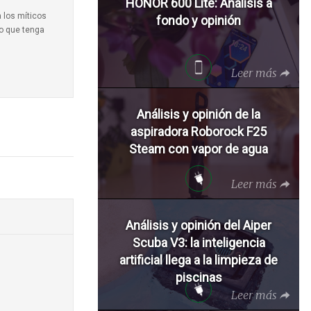
HONOR 600 Lite: Análisis a
a los míticos
fondo y opinión
to que tenga
Leer más
Análisis y opinión de la
aspiradora Roborock F25
Steam con vapor de agua
Leer más
Análisis y opinión del Aiper
Scuba V3: la inteligencia
artificial llega a la limpieza de
piscinas
Leer más