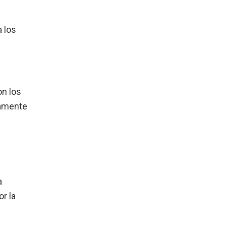
a los
on los
damente
a
r la