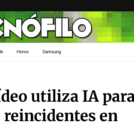
le
Honor
Samsung
deo utiliza IA par
 reincidentes en