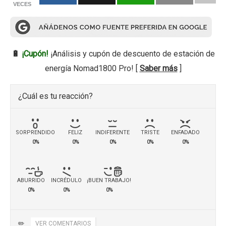
VECES
🔋
¡Cupón!
¡Análisis y cupón de descuento de estación de
energía Nomad1800 Pro! [
Saber más
]
¿Cuál es tu reacción?
SORPRENDIDO
FELIZ
INDIFERENTE
TRISTE
ENFADADO
0%
0%
0%
0%
0%
ABURRIDO
INCRÉDULO
¡BUEN TRABAJO!
0%
0%
0%
✏️
VER COMENTARIOS