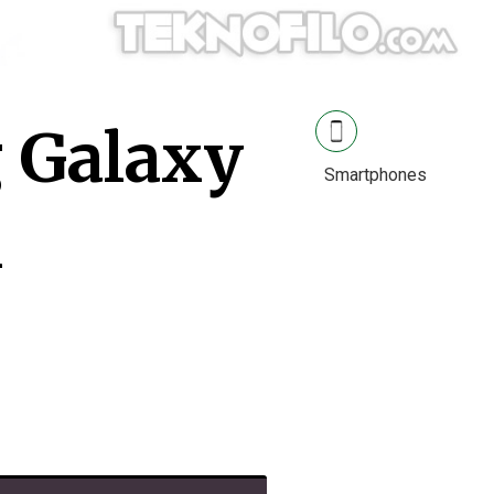
g Galaxy
Smartphones
n