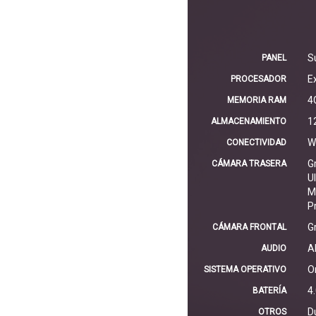
S
PANEL
E
PROCESADOR
4
MEMORIA RAM
1
ALMACENAMIENTO
W
CONECTIVIDAD
G
CÁMARA TRASERA
U
M
P
G
CÁMARA FRONTAL
A
AUDIO
O
SISTEMA OPERATIVO
4
BATERÍA
D
OTROS