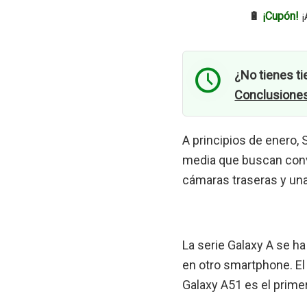
🔋
¡Cupón!
¡
¿No tienes ti
Conclusione
A principios de enero
media que buscan conve
cámaras traseras y una
La serie Galaxy A se h
en otro smartphone. El 
Galaxy A51 es el prim