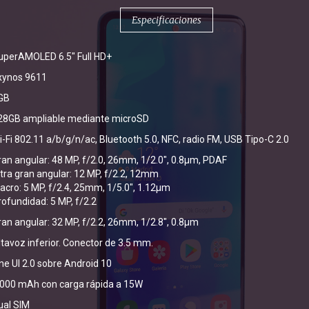
Especificaciones
uperAMOLED 6.5" Full HD+
xynos 9611
GB
28GB ampliable mediante microSD
i-Fi 802.11 a/b/g/n/ac, Bluetooth 5.0, NFC, radio FM, USB Tipo-C 2.0
ran angular: 48 MP, f/2.0, 26mm, 1/2.0", 0.8µm, PDAF
ltra gran angular: 12 MP, f/2.2, 12mm
acro: 5 MP, f/2.4, 25mm, 1/5.0", 1.12µm
rofundidad: 5 MP, f/2.2
ran angular: 32 MP, f/2.2, 26mm, 1/2.8", 0.8µm
ltavoz inferior. Conector de 3.5 mm.
ne UI 2.0 sobre Android 10
.000 mAh con carga rápida a 15W
ual SIM