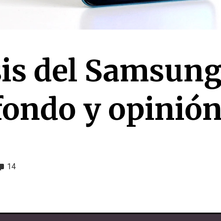
sis del Samsun
fondo y opinió
14