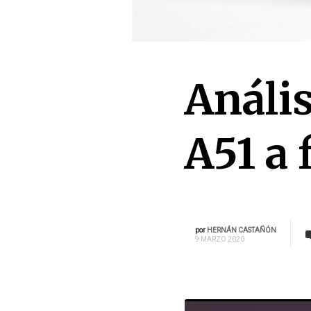
Análi
A51 a 
por
HERNÁN CASTAÑÓN
9 MARZO 2020