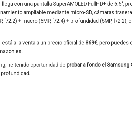
1
llega con una pantalla SuperAMOLED FullHD+ de 6.5″, p
amiento ampliable mediante micro-SD, cámaras traseras 
P, f/2.2) + macro (5MP, f/2.4) + profundidad (5MP, f/2.2),
stá a la venta a un precio oficial de
369€
, pero puedes 
mazon.es.
g, he tenido oportunidad de
probar a fondo el Samsung 
n profundidad.