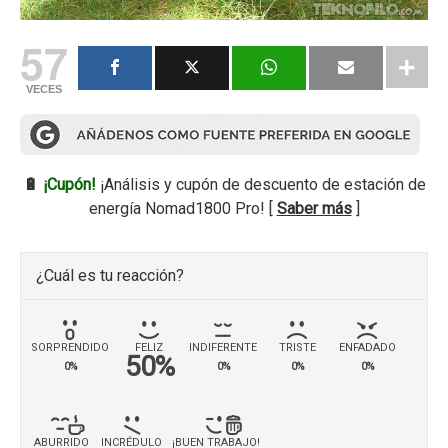
57
VECES
🔋
¡Cupón!
¡Análisis y cupón de descuento de estación de
energía Nomad1800 Pro! [
Saber más
]
¿Cuál es tu reacción?
SORPRENDIDO
FELIZ
INDIFERENTE
TRISTE
ENFADADO
50%
0%
0%
0%
0%
ABURRIDO
INCRÉDULO
¡BUEN TRABAJO!