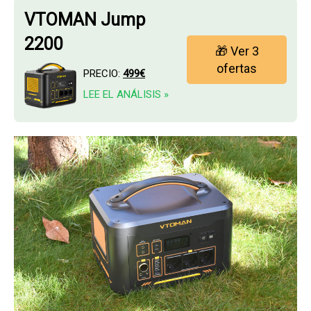
VTOMAN Jump
2200
🎁 Ver 3
ofertas
PRECIO:
499€
LEE EL ANÁLISIS »