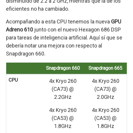
disminuido de 2.2 a 2 GHz, mientras que la de los
eficientes no ha cambiado.
Acompañando a esta CPU tenemos la nueva
GPU
Adreno 610
junto con el nuevo Hexagon 686 DSP
para tareas de inteligencia artificial. Aquí sí que se
debería notar una mejora con respecto al
Snapdragon 660.
Snapdragon 660
Snapdragon 665
CPU
4x Kryo 260
4x Kryo 260
(CA73) @
(CA73) @
2.2GHz
2.0GHz
4x Kryo 260
4x Kryo 260
(CA53) @
(CA53) @
1.8GHz
1.8GHz