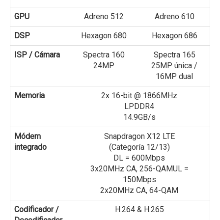
GPU
Adreno 512
Adreno 610
DSP
Hexagon 680
Hexagon 686
ISP / Cámara
Spectra 160
Spectra 165
24MP
25MP única /
16MP dual
Memoria
2x 16-bit @ 1866MHz
LPDDR4
14.9GB/s
Módem
Snapdragon X12 LTE
integrado
(Categoría 12/13)
DL = 600Mbps
3x20MHz CA, 256-QAMUL =
150Mbps
2x20MHz CA, 64-QAM
Codificador /
H.264 & H.265