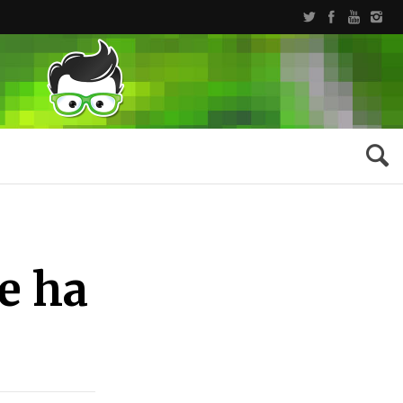
ue ha
B