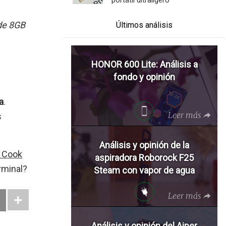
de 8GB
Últimos análisis
HONOR 600 Lite: Análisis a
fondo y opinión
a
.
Leer más
s
Análisis y opinión de la
m Cook
aspiradora Roborock F25
rminal?
Steam con vapor de agua
Leer más
Análisis y opinión del Aiper