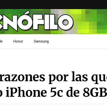
le
Honor
Samsung
 razones por las q
 iPhone 5c de 8G