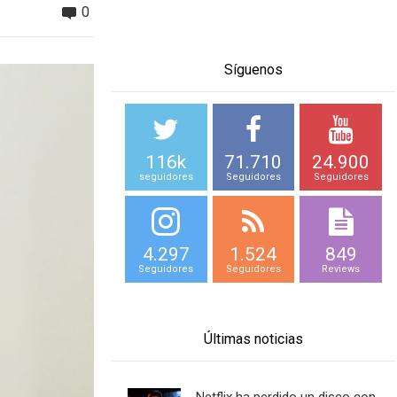
0
Síguenos
116k
71.710
24.900
seguidores
Seguidores
Seguidores
4.297
1.524
849
Seguidores
Seguidores
Reviews
Últimas noticias
Netflix ha perdido un disco con