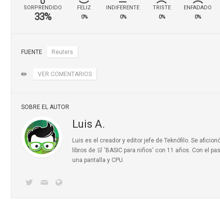
SORPRENDIDO
FELIZ
INDIFERENTE
TRISTE
ENFADADO
33%
0%
0%
0%
0%
FUENTE
Reuters
✏️
VER COMENTARIOS
SOBRE EL AUTOR
Luis A.
Luis es el creador y editor jefe de Teknófilo. Se afic
libros de 🛒 'BASIC para niños'
con 11 años. Con el pas
una pantalla y CPU.