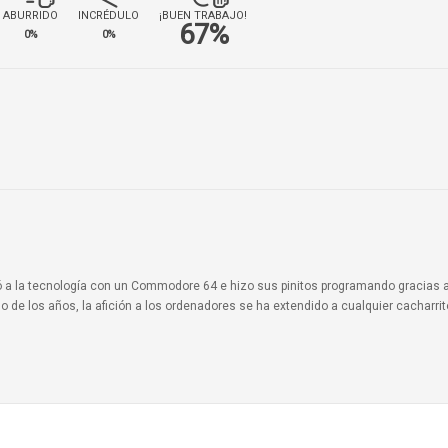
ABURRIDO
INCRÉDULO
¡BUEN TRABAJO!
67%
0%
0%
ionó a la tecnología con un Commodore 64 e hizo sus pinitos programando gracias 
o de los años, la afición a los ordenadores se ha extendido a cualquier cacharri