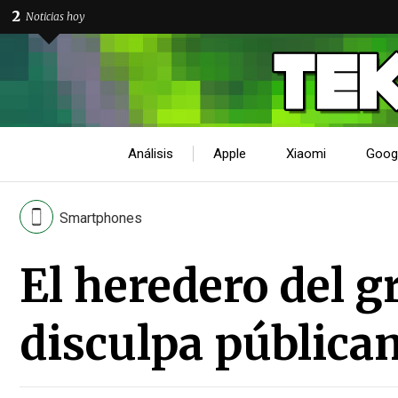
2
Noticias hoy
Análisis
Apple
Xiaomi
Goog
Smartphones
El heredero del 
disculpa pública