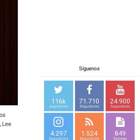
Síguenos
116k
71.710
24.900
seguidores
Seguidores
Seguidores
ros
, Lee
4.297
1.524
849
Seguidores
Seguidores
Reviews