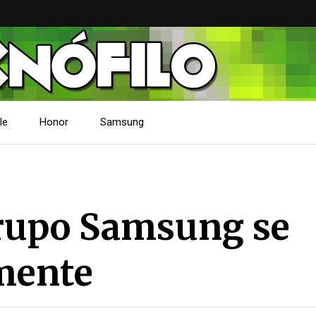
le
Honor
Samsung
grupo Samsung se
mente