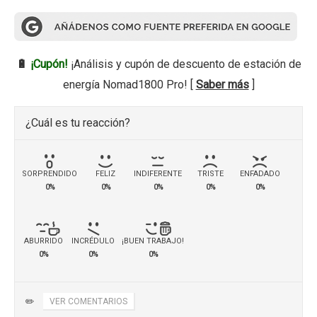
🔋
¡Cupón!
¡Análisis y cupón de descuento de estación de
energía Nomad1800 Pro! [
Saber más
]
¿Cuál es tu reacción?
SORPRENDIDO
FELIZ
INDIFERENTE
TRISTE
ENFADADO
0%
0%
0%
0%
0%
ABURRIDO
INCRÉDULO
¡BUEN TRABAJO!
0%
0%
0%
✏️
VER COMENTARIOS