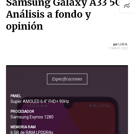
Samsung Galaxy A33 5G:
Análisis a fondo y
opinión
por
LUIS A.
9 MAYO 2022
Especificaciones
PANEL
Super AMOLED 6.4″ FHD+ 90Hz
PROCESADOR
Samsung Exynos 1280
MEMORIA RAM
6 GB de RAM LPDDR4x