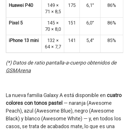
Huawei P40
149 ×
175
6,1″
86%
71 × 8,5
Pixel 5
145 ×
151
6,0″
86%
70 × 8,0
iPhone 13 mini
132 ×
141
5,4″
85%
64 × 7,7
(*) Datos de ratio pantalla-a-cuerpo obtenidos de
GSMArena
La nueva familia Galaxy A está disponible en
cuatro
colores con tonos pastel
— naranja (Awesome
Peach), azul (Awesome Blue), negro (Awesome
Black) y blanco (Awesome White) — y, en todos los
casos, se trata de acabados mate, lo que es una