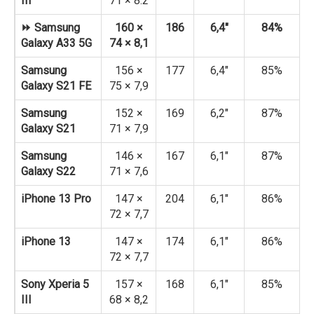
III
71 × 8.2
⏩ Samsung
160 ×
186
6,4″
84%
Galaxy A33 5G
74 × 8,1
Samsung
156 ×
177
6,4″
85%
Galaxy S21 FE
75 × 7,9
Samsung
152 ×
169
6,2″
87%
Galaxy S21
71 × 7,9
Samsung
146 ×
167
6,1″
87%
Galaxy S22
71 × 7,6
iPhone 13 Pro
147 ×
204
6,1″
86%
72 × 7,7
iPhone 13
147 ×
174
6,1″
86%
72 × 7,7
Sony Xperia 5
157 ×
168
6,1″
85%
III
68 × 8,2