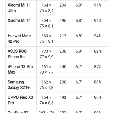
Xiaomi Mi 11
164 ×
234
6,8″
91%
Ultra
75 × 8,4
Xiaomi Mi 11
164 ×
196
6,8″
91%
75 × 8,1
Huawei Mate
163 ×
212
6,8″
94%
40 Pro
76 × 9,1
ASUS ROG
173 ×
238
6,8″
82%
Phone 5s
77 × 9,9
iPhone 13 Pro
161 ×
240
6,7″
87%
Max
78 × 7,7
Samsung
162 ×
200
6,7″
88%
Galaxy S21+
76 × 7,8
OPPO Find X3
164 ×
193
6,7″
90%
Pro
74 × 8,3
OnePlus 9T
163 x 74
197
6,7″
90%