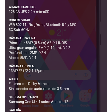
ALMACENAMIENTO
128 GB UFS 2.2 + microSD
CONECTIVIDAD
WiFi 802.11a/b/g/n/ac, Bluetooth 5.1 y NFC
5G Sub-6GHz
CÁMARA TRASERA
Principal: 48MP (0.8μm) AF, f/1.8, OIS
Ultra gran angular: 8MP (1.12μm), f/2.2
Profundidad: 2MP, f/2.4
Macro: 5MP, f/2.4
CÁMARA FRONTAL
13MP FF f/2.2 1.12μm
AUDIO
Estéreo con Dolby Atmos
Sin conector de auriculares de 3.5 mm
SISTEMA OPERATIVO
Samsung One UI 4.1 sobre Android 12
BATERÍA