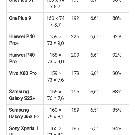
x 8,7
OnePlus 9
160 x 74
192
6,6″
88%
× 8,7
Huawei P40
159 ×
226
6,6″
92%
Pro+
73 × 9,0
Huawei P40
158 ×
209
6,6″
92%
Pro
73 × 9,0
Vivo X60 Pro
159 ×
179
6,6″
90%
73 × 7,6
Samsung
155 ×
195
6,6″
88%
Galaxy S22+
76 × 7,6
Samsung
160 ×
189
6,5″
85%
Galaxy A53 5G
75 × 8,1
Sony Xperia 1
165 ×
186
6,5″
84%