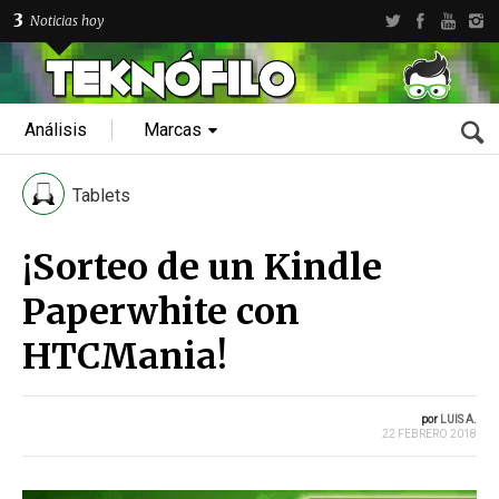
3
Noticias hoy
Análisis
Marcas
Tablets
¡Sorteo de un Kindle
Paperwhite con
HTCMania!
por
LUIS A.
22 FEBRERO 2018