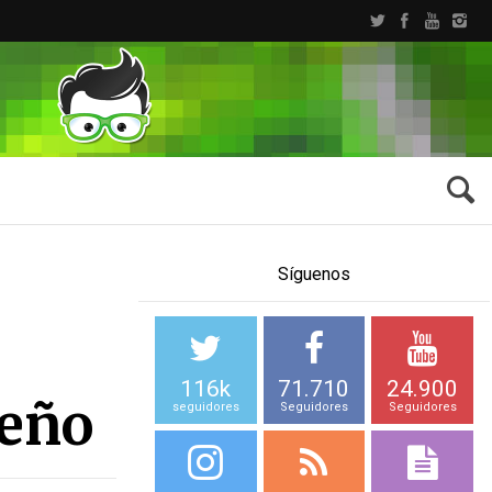
Síguenos
116k
71.710
24.900
seño
seguidores
Seguidores
Seguidores