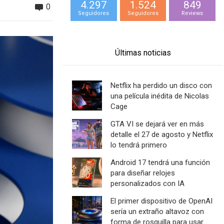
4.297
1.524
849
0
Seguidores
Seguidores
Reviews
Últimas noticias
Netflix ha perdido un disco con
una película inédita de Nicolas
Cage
GTA VI se dejará ver en más
detalle el 27 de agosto y Netflix
lo tendrá primero
Android 17 tendrá una función
para diseñar relojes
personalizados con IA
El primer dispositivo de OpenAI
sería un extraño altavoz con
forma de rosquilla para usar