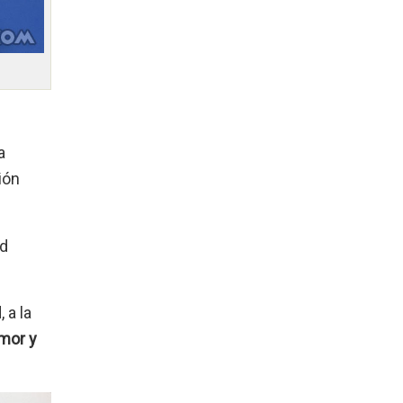
a
ión
ad
 a la
mor y