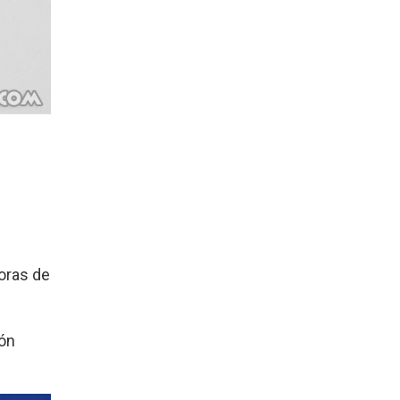
oras de
ión