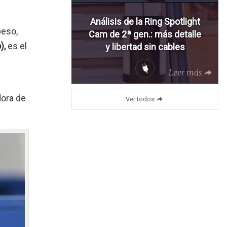
Análisis de la Ring Spotlight
eso,
Cam de 2ª gen.: más detalle
),
es el
y libertad sin cables
Leer más
dora de
Ver todos