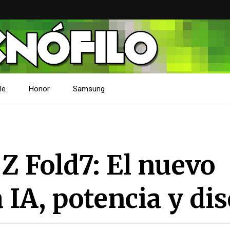
le
Honor
Samsung
 Fold7: El nuevo
 IA, potencia y di