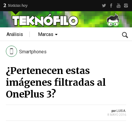
2
Noticias hoy
Análisis
Marcas
Smartphones
¿Pertenecen estas
imágenes filtradas al
OnePlus 3?
por
LUIS A.
8 MAYO 2016