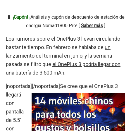
🔋
¡Cupón!
¡Análisis y cupón de descuento de estación de
energía Nomad1800 Pro! [
Saber más
]
Los rumores sobre el OnePlus 3 llevan circulando
bastante tiempo. En febrero se hablaba de
un
lanzamiento del terminal en junio
, y la semana
pasada se filtró que
el OnePlus 3 podría llegar con
una batería de 3.500 mAh
.
[noportada]
[/noportada]Se cree que el OnePlus 3
llegará
con
pantalla
de 5.5″
con