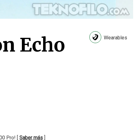
on Echo
Wearables
00 Pro! [
Saber más
]