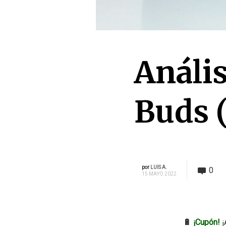
Análi
Buds 
por
LUIS A.
0
15 MAYO 2022
🔋
¡Cupón!
¡