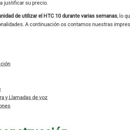
a justificar su precio.
unidad de utilizar el HTC 10 durante varias semanas
, lo 
onalidades. A continuación os contamos nuestras impres
cción
e
ra y Llamadas de voz
iones