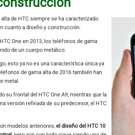
construcción
 alta de HTC siempre se ha caracterizado
n cuanto a diseño y construcción.
 HTC One en 2013, los teléfonos de gama
mido de un cuerpo metálico.
go, esto ya no es una característica única ya
teléfonos de gama alta de 2016 también han
or metal.
o su frontal del HTC One A9, mientras que la
una versión refinada de su predecesor, el HTC
con modelos anteriores,
el diseño del HTC 10
ginal,
pero aún con todo sigue siendo uno de