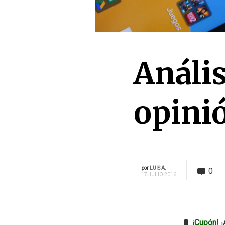
Anális
opini
por
LUIS A.
0
17 JULIO 2016
🔋
¡Cupón!
¡