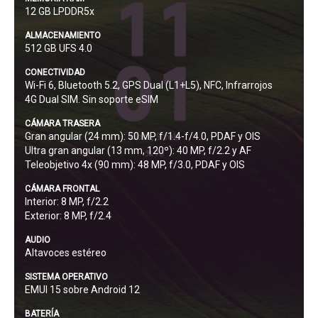
12 GB LPDDR5x
ALMACENAMIENTO
512 GB UFS 4.0
CONECTIVIDAD
Wi-Fi 6, Bluetooth 5.2, GPS Dual (L1+L5), NFC, Infrarrojos
4G Dual SIM. Sin soporte eSIM
CÁMARA TRASERA
Gran angular (24 mm): 50 MP, f/1.4-f/4.0, PDAF y OIS
Ultra gran angular (13 mm, 120º): 40 MP, f/2.2 y AF
Teleobjetivo 4x (90 mm): 48 MP, f/3.0, PDAF y OIS
CÁMARA FRONTAL
Interior: 8 MP, f/2.2
Exterior: 8 MP, f/2.4
AUDIO
Altavoces estéreo
SISTEMA OPERATIVO
EMUI 15 sobre Android 12
BATERÍA