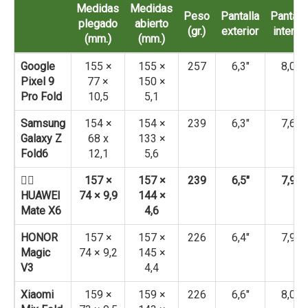
Medidas
Medidas
Peso
Pantalla
Pantall
plegado
abierto
(gr.)
exterior
interior
(mm.)
(mm.)
Google
155 ×
155 ×
257
6,3″
8,0″
Pixel 9
77 ×
150 ×
Pro Fold
10,5
5,1
Samsung
154 ×
154 ×
239
6,3″
7,6″
Galaxy Z
68 x
133 ×
Fold6
12,1
5,6
👉🏻
157 ×
157 ×
239
6,5″
7,9″
HUAWEI
74 × 9,9
144 ×
Mate X6
4,6
HONOR
157 ×
157 ×
226
6,4″
7,9″
Magic
74 × 9,2
145 ×
V3
4,4
Xiaomi
159 ×
159 ×
226
6,6″
8,0″