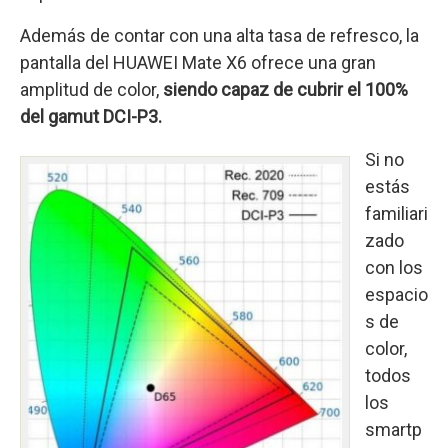
Además de contar con una alta tasa de refresco, la
pantalla del HUAWEI Mate X6 ofrece una gran
amplitud de color,
siendo capaz de cubrir el 100%
del gamut DCI-P3.
Si no
estás
familiari
zado
con los
espacio
s de
color,
todos
los
smartp