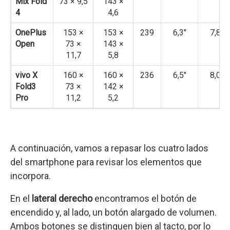
Mix Fold
73 × 9,5
143 ×
4
4,6
OnePlus
153 ×
153 ×
239
6,3″
7,8″
Open
73 ×
143 ×
11,7
5,8
vivo X
160 ×
160 ×
236
6,5″
8,0″
Fold3
73 ×
142 ×
Pro
11,2
5,2
A continuación, vamos a repasar los cuatro lados
del smartphone para revisar los elementos que
incorpora.
En el
lateral derecho
encontramos el botón de
encendido y, al lado, un botón alargado de volumen.
Ambos botones se distinguen bien al tacto, por lo