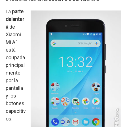
La
parte
delanter
a
de
Xiaomi
Mi A1
está
ocupada
principal
mente
por la
pantalla
y los
botones
capacitiv
os.