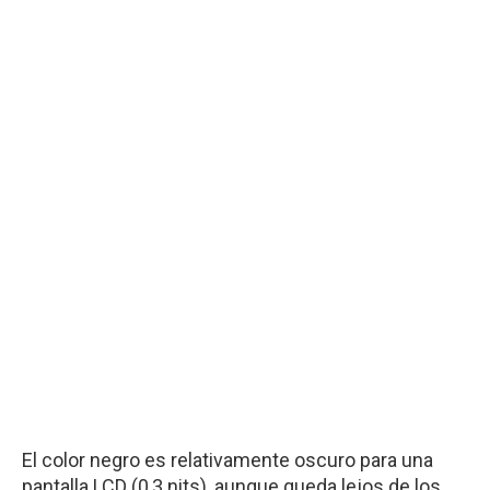
El
color negr
o
es relativamente oscuro para una
pantalla LCD (0,3 nits), aunque queda lejos de los