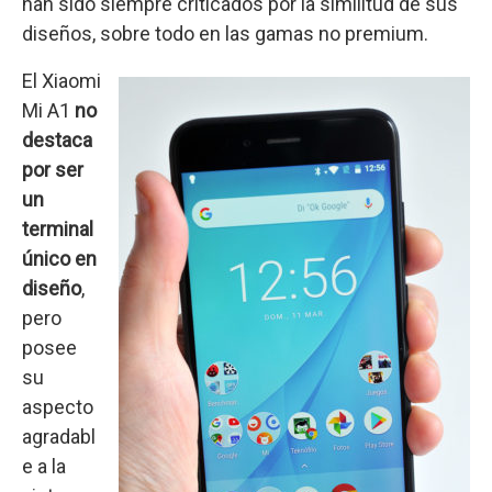
han sido siempre criticados por la similitud de sus
diseños, sobre todo en las gamas no premium.
El Xiaomi
Mi A1
no
destaca
por ser
un
terminal
único en
diseño
,
pero
posee
su
aspecto
agradabl
e a la