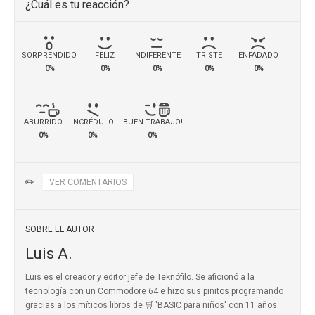
¿Cuál es tu reacción?
SORPRENDIDO
FELIZ
INDIFERENTE
TRISTE
ENFADADO
0%
0%
0%
0%
0%
ABURRIDO
INCRÉDULO
¡BUEN TRABAJO!
0%
0%
0%
✏️
VER COMENTARIOS
SOBRE EL AUTOR
Luis A.
Luis es el creador y editor jefe de Teknófilo. Se aficionó a la
tecnología con un Commodore 64 e hizo sus pinitos programando
gracias a los míticos
libros de 🛒 'BASIC para niños'
con 11 años.