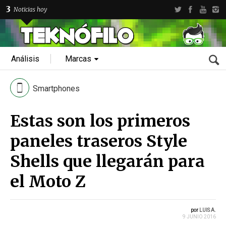
3
Noticias hoy
Análisis
Marcas
Smartphones
Estas son los primeros
paneles traseros Style
Shells que llegarán para
el Moto Z
por
LUIS A.
9 JUNIO 2016