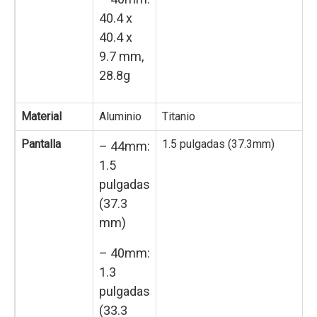
40.4 x
40.4 x
9.7 mm,
28.8g
Material
Aluminio
Titanio
Pantalla
1.5 pulgadas (37.3mm)
– 44mm:
1.5
pulgadas
(37.3
mm)
– 40mm:
1.3
pulgadas
(33.3