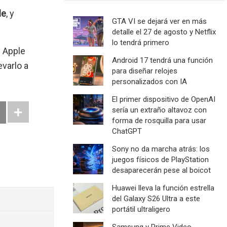
le
, y
GTA VI se dejará ver en más
detalle el 27 de agosto y Netflix
lo tendrá primero
e Apple
Android 17 tendrá una función
evarlo a
para diseñar relojes
personalizados con IA
El primer dispositivo de OpenAI
sería un extraño altavoz con
forma de rosquilla para usar
ChatGPT
Sony no da marcha atrás: los
juegos físicos de PlayStation
desaparecerán pese al boicot
Huawei lleva la función estrella
del Galaxy S26 Ultra a este
portátil ultraligero
Samsung y Prime Video