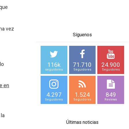
 que
na vez
Síguenos
lo
116k
71.710
24.900
seguidores
Seguidores
Seguidores
e en
4.297
1.524
849
Seguidores
Seguidores
Reviews
 la
Últimas noticias