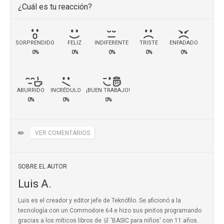
¿Cuál es tu reacción?
SORPRENDIDO
FELIZ
INDIFERENTE
TRISTE
ENFADADO
0%
0%
0%
0%
0%
ABURRIDO
INCRÉDULO
¡BUEN TRABAJO!
0%
0%
0%
✏️
VER COMENTARIOS
SOBRE EL AUTOR
Luis A.
Luis es el creador y editor jefe de Teknófilo. Se aficionó a la
tecnología con un Commodore 64 e hizo sus pinitos programando
gracias a los míticos
libros de 🛒 'BASIC para niños'
con 11 años.