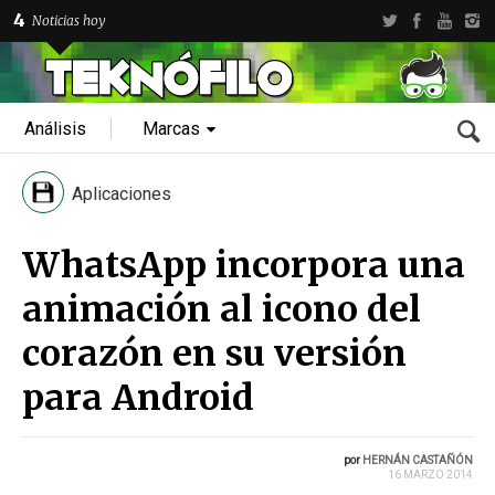
4
Noticias hoy
Análisis
Marcas
Aplicaciones
WhatsApp incorpora una
animación al icono del
corazón en su versión
para Android
por
HERNÁN CASTAÑÓN
16 MARZO 2014