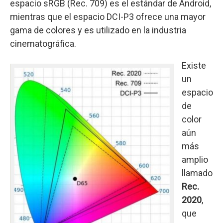
espacio sRGB (Rec. 709) es el estándar de Android,
mientras que el espacio DCI-P3 ofrece una mayor
gama de colores y es utilizado en la industria
cinematográfica.
Existe
un
espacio
de
color
aún
más
amplio
llamado
Rec.
2020
,
que