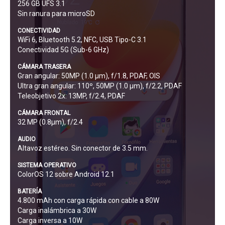
256 GB UFS 3.1
Sin ranura para microSD
CONECTIVIDAD
WiFi 6, Bluetooth 5.2, NFC, USB Tipo-C 3.1
Conectividad 5G (Sub-6 GHz)
CÁMARA TRASERA
Gran angular: 50MP (1.0 µm), f/1.8, PDAF, OIS
Ultra gran angular: 110º, 50MP (1.0 µm), f/2.2, PDAF
Teleobjetivo 2x: 13MP, f/2.4, PDAF
CÁMARA FRONTAL
32 MP (0.8µm), f/2.4
AUDIO
Altavoz estéreo. Sin conector de 3.5 mm.
SISTEMA OPERATIVO
ColorOS 12 sobre Android 12.1
BATERÍA
4.800 mAh con carga rápida con cable a 80W
Carga inalámbrica a 30W
Carga inversa a 10W