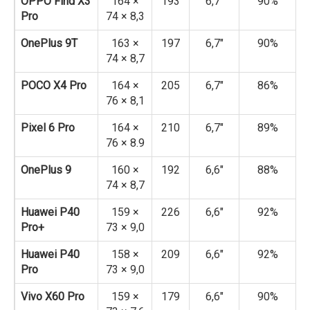
OPPO Find X3
164 ×
193
6,7″
90%
Pro
74 × 8,3
OnePlus 9T
163 ×
197
6,7″
90%
74 × 8,7
POCO X4 Pro
164 ×
205
6,7″
86%
76 × 8,1
Pixel 6 Pro
164 ×
210
6,7″
89%
76 × 8.9
OnePlus 9
160 ×
192
6,6″
88%
74 × 8,7
Huawei P40
159 ×
226
6,6″
92%
Pro+
73 × 9,0
Huawei P40
158 ×
209
6,6″
92%
Pro
73 × 9,0
Vivo X60 Pro
159 ×
179
6,6″
90%