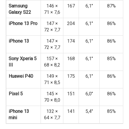
Samsung
146 ×
167
6,1″
87%
Galaxy S22
71 × 7,6
iPhone 13 Pro
147 ×
204
6,1″
86%
72 × 7,7
iPhone 13
147 ×
174
6,1″
86%
72 × 7,7
Sony Xperia 5
157 ×
168
6,1″
85%
III
68 × 8,2
Huawei P40
149 ×
175
6,1″
86%
71 × 8,5
Pixel 5
145 ×
151
6,0″
86%
70 × 8,0
iPhone 13
132 ×
141
5,4″
85%
mini
64 × 7,7