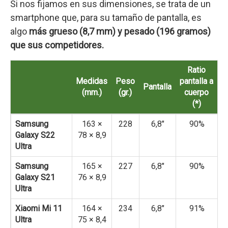
Si nos fijamos en sus dimensiones, se trata de un
smartphone que, para su tamaño de pantalla, es
algo
más grueso (8,7 mm) y pesado (196 gramos)
que sus competidores.
Ratio
Medidas
Peso
pantalla a
Pantalla
(mm.)
(gr.)
cuerpo
(*)
Samsung
163 ×
228
6,8″
90%
Galaxy S22
78 × 8,9
Ultra
Samsung
165 ×
227
6,8″
90%
Galaxy S21
76 × 8,9
Ultra
Xiaomi Mi 11
164 ×
234
6,8″
91%
Ultra
75 × 8,4