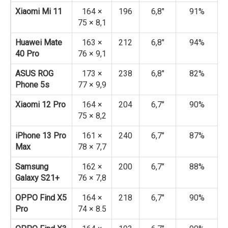
Xiaomi Mi 11
164 ×
196
6,8″
91%
75 × 8,1
Huawei Mate
163 ×
212
6,8″
94%
40 Pro
76 × 9,1
ASUS ROG
173 ×
238
6,8″
82%
Phone 5s
77 × 9,9
Xiaomi 12 Pro
164 ×
204
6,7″
90%
75 × 8,2
iPhone 13 Pro
161 ×
240
6,7″
87%
Max
78 × 7,7
Samsung
162 ×
200
6,7″
88%
Galaxy S21+
76 × 7,8
OPPO Find X5
164 ×
218
6,7″
90%
Pro
74 × 8.5