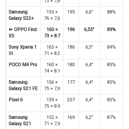
73 × 7,6
Samsung
155 ×
195
6,6″
88%
Galaxy S22+
76 × 7,6
⏩ OPPO Find
160 ×
196
6,55″
89%
X5
73 × 8.7
Sony Xperia 1
165 ×
186
6,5″
84%
III
71 × 8.2
POCO M4 Pro
160 ×
180
6,4″
85%
74 × 8.1
Samsung
156 ×
177
6,4″
85%
Galaxy S21 FE
75 × 7,9
Pixel 6
159 ×
207
6,4″
83%
75 × 8.9
Samsung
152 ×
169
6,2″
87%
Galaxy S21
71 × 7,9