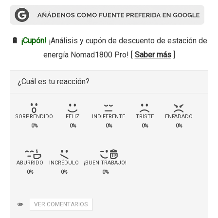
🔋
¡Cupón!
¡Análisis y cupón de descuento de estación de
energía Nomad1800 Pro! [
Saber más
]
¿Cuál es tu reacción?
SORPRENDIDO
FELIZ
INDIFERENTE
TRISTE
ENFADADO
0%
0%
0%
0%
0%
ABURRIDO
INCRÉDULO
¡BUEN TRABAJO!
0%
0%
0%
✏️
VER COMENTARIOS