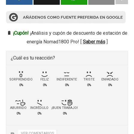
🔋
¡Cupón!
¡Análisis y cupón de descuento de estación de
energía Nomad1800 Pro! [
Saber más
]
¿Cuál es tu reacción?
SORPRENDIDO
FELIZ
INDIFERENTE
TRISTE
ENFADADO
0%
0%
0%
0%
0%
ABURRIDO
INCRÉDULO
¡BUEN TRABAJO!
0%
0%
0%
✏️
VER COMENTARIOS