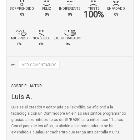
SORPRENDIDO
FELIZ
INDIFERENTE
TRISTE
ENFADADO
100%
0%
0%
0%
0%
ABURRIDO
INCRÉDULO
¡BUEN TRABAJO!
0%
0%
0%
✏️
VER COMENTARIOS
SOBRE EL AUTOR
Luis A.
Luis es el creador y editor jefe de Teknófilo. Se aficionó a la
tecnología con un Commodore 64 e hizo sus pinitos programando
gracias a los míticos
libros de 🛒 'BASIC para niños'
con 11 años.
Con el paso de los años, la afición a los ordenadores se ha
extendido a cualquier cacharrito que tenga una pantalla y CPU.