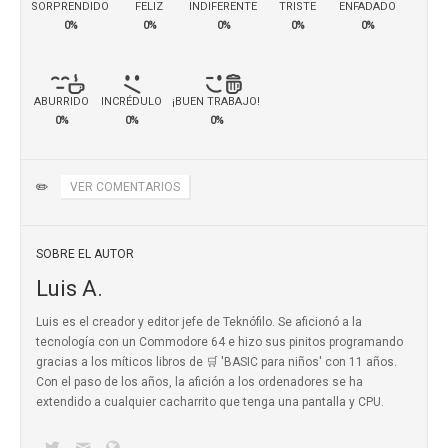
SORPRENDIDO
FELIZ
INDIFERENTE
TRISTE
ENFADADO
0%
0%
0%
0%
0%
ABURRIDO
INCRÉDULO
¡BUEN TRABAJO!
0%
0%
0%
✏️
VER COMENTARIOS
SOBRE EL AUTOR
Luis A.
Luis es el creador y editor jefe de Teknófilo. Se aficionó a la
tecnología con un Commodore 64 e hizo sus pinitos programando
gracias a los míticos
libros de 🛒 'BASIC para niños'
con 11 años.
Con el paso de los años, la afición a los ordenadores se ha
extendido a cualquier cacharrito que tenga una pantalla y CPU.