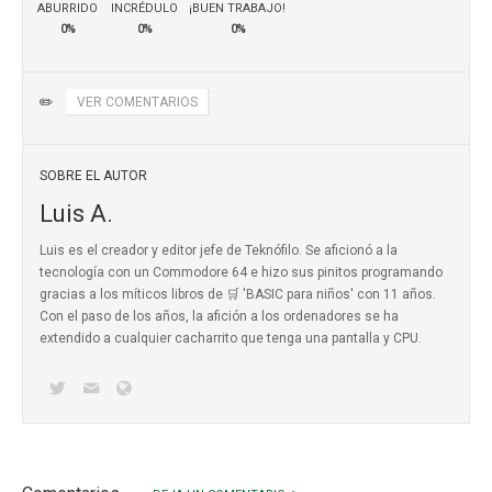
ABURRIDO
INCRÉDULO
¡BUEN TRABAJO!
0%
0%
0%
✏️
VER COMENTARIOS
SOBRE EL AUTOR
Luis A.
Luis es el creador y editor jefe de Teknófilo. Se aficionó a la
tecnología con un Commodore 64 e hizo sus pinitos programando
gracias a los míticos
libros de 🛒 'BASIC para niños'
con 11 años.
Con el paso de los años, la afición a los ordenadores se ha
extendido a cualquier cacharrito que tenga una pantalla y CPU.