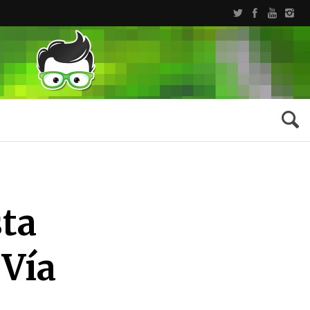
sta
 Vía