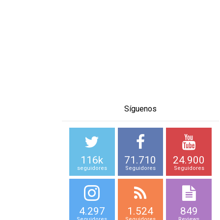
Síguenos
116k
71.710
24.900
seguidores
Seguidores
Seguidores
4.297
1.524
849
Seguidores
Seguidores
Reviews