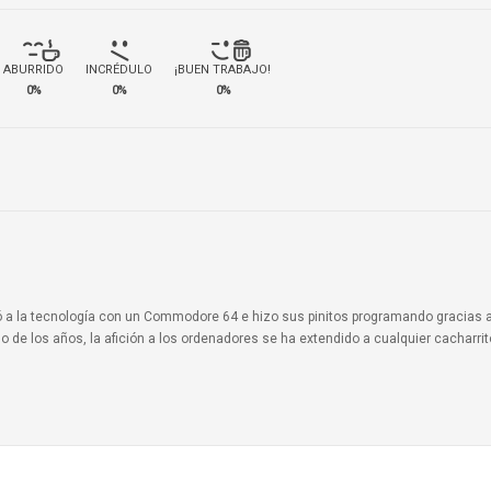
ABURRIDO
INCRÉDULO
¡BUEN TRABAJO!
0%
0%
0%
ionó a la tecnología con un Commodore 64 e hizo sus pinitos programando gracias 
o de los años, la afición a los ordenadores se ha extendido a cualquier cacharri