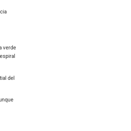
cia
a verde
espiral
ial del
Aunque