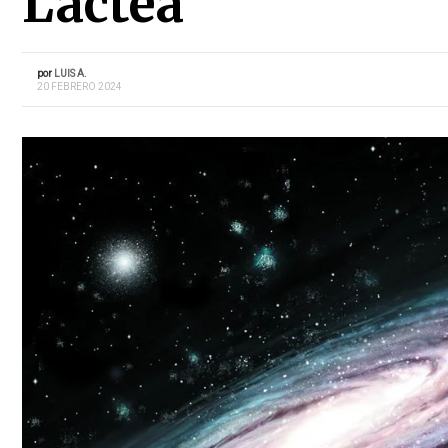
Láctea
por
LUIS A.
20 FEBRERO 2024