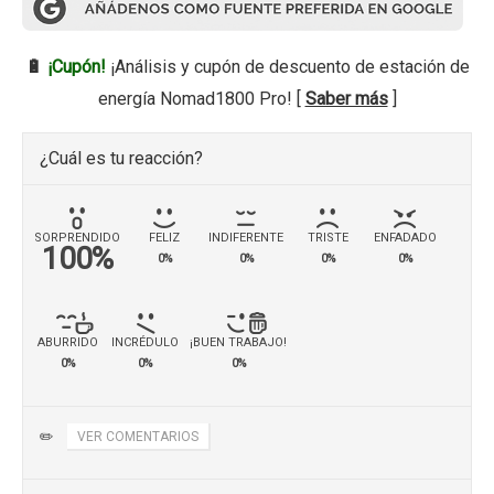
🔋
¡Cupón!
¡Análisis y cupón de descuento de estación de
energía Nomad1800 Pro! [
Saber más
]
¿Cuál es tu reacción?
SORPRENDIDO
FELIZ
INDIFERENTE
TRISTE
ENFADADO
100%
0%
0%
0%
0%
ABURRIDO
INCRÉDULO
¡BUEN TRABAJO!
0%
0%
0%
✏️
VER COMENTARIOS