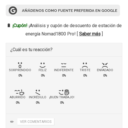
🔋
¡Cupón!
¡Análisis y cupón de descuento de estación de
energía Nomad1800 Pro! [
Saber más
]
¿Cuál es tu reacción?
SORPRENDIDO
FELIZ
INDIFERENTE
TRISTE
ENFADADO
0%
0%
0%
0%
0%
ABURRIDO
INCRÉDULO
¡BUEN TRABAJO!
0%
0%
0%
✏️
VER COMENTARIOS