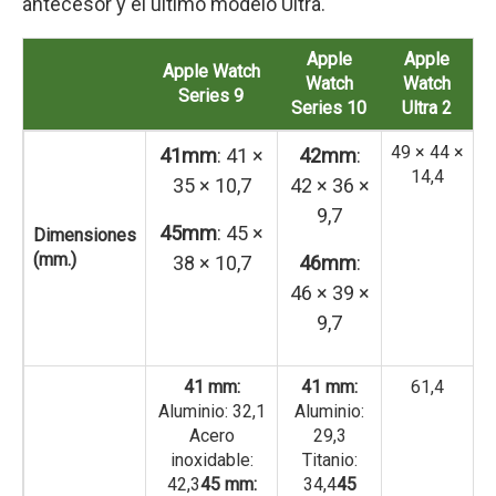
antecesor y el último modelo Ultra.
Apple
Apple
Apple Watch
Watch
Watch
Series 9
Series 10
Ultra 2
49 × 44 ×
41mm
: 41 ×
42mm
:
14,4
35 × 10,7
42 × 36 ×
9,7
45mm
: 45 ×
Dimensiones
(mm.)
38 × 10,7
46mm
:
46 × 39 ×
9,7
41 mm:
41 mm:
61,4
Aluminio: 32,1
Aluminio:
Acero
29,3
inoxidable:
Titanio:
42,3
45 mm:
34,4
45