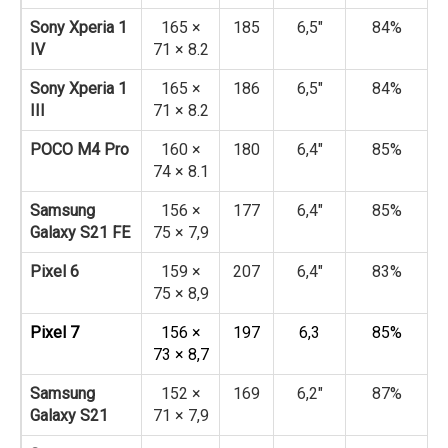
Sony Xperia 1
165 ×
185
6,5″
84%
IV
71 × 8.2
Sony Xperia 1
165 ×
186
6,5″
84%
III
71 × 8.2
POCO M4 Pro
160 ×
180
6,4″
85%
74 × 8.1
Samsung
156 ×
177
6,4″
85%
Galaxy S21 FE
75 × 7,9
Pixel 6
159 ×
207
6,4″
83%
75 × 8,9
Pixel 7
156 ×
197
6,3
85%
73 × 8,7
Samsung
152 ×
169
6,2″
87%
Galaxy S21
71 × 7,9