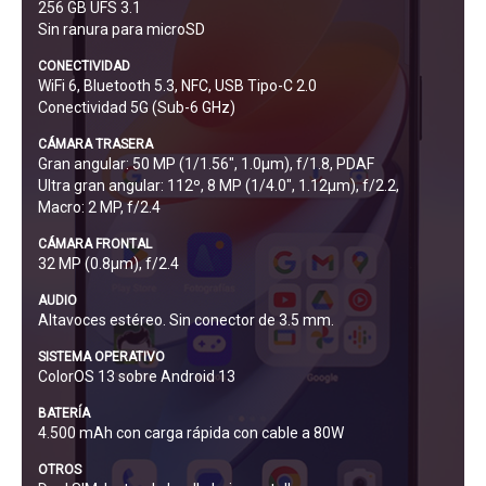
256 GB UFS 3.1
Sin ranura para microSD
CONECTIVIDAD
WiFi 6, Bluetooth 5.3, NFC, USB Tipo-C 2.0
Conectividad 5G (Sub-6 GHz)
CÁMARA TRASERA
Gran angular: 50 MP (1/1.56", 1.0µm), f/1.8, PDAF
Ultra gran angular: 112º, 8 MP (1/4.0", 1.12µm), f/2.2,
Macro: 2 MP, f/2.4
CÁMARA FRONTAL
32 MP (0.8µm), f/2.4
AUDIO
Altavoces estéreo. Sin conector de 3.5 mm.
SISTEMA OPERATIVO
ColorOS 13 sobre Android 13
BATERÍA
4.500 mAh con carga rápida con cable a 80W
OTROS