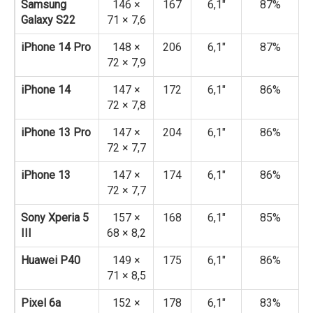
Samsung
146 ×
167
6,1″
87%
Galaxy S22
71 × 7,6
iPhone 14 Pro
148 ×
206
6,1″
87%
72 × 7,9
iPhone 14
147 ×
172
6,1″
86%
72 × 7,8
iPhone 13 Pro
147 ×
204
6,1″
86%
72 × 7,7
iPhone 13
147 ×
174
6,1″
86%
72 × 7,7
Sony Xperia 5
157 ×
168
6,1″
85%
III
68 × 8,2
Huawei P40
149 ×
175
6,1″
86%
71 × 8,5
Pixel 6a
152 ×
178
6,1″
83%