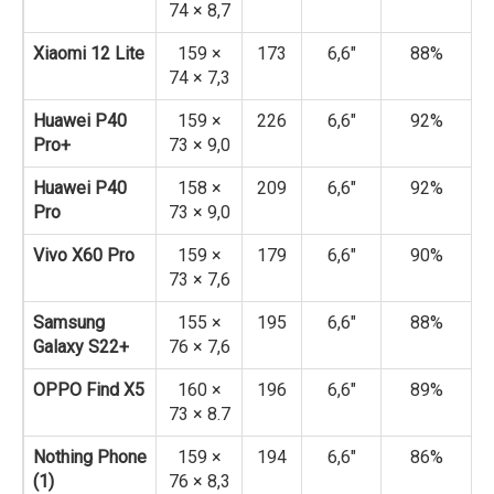
74 × 8,7
Xiaomi 12 Lite
159 ×
173
6,6″
88%
74 × 7,3
Huawei P40
159 ×
226
6,6″
92%
Pro+
73 × 9,0
Huawei P40
158 ×
209
6,6″
92%
Pro
73 × 9,0
Vivo X60 Pro
159 ×
179
6,6″
90%
73 × 7,6
Samsung
155 ×
195
6,6″
88%
Galaxy S22+
76 × 7,6
OPPO Find X5
160 ×
196
6,6″
89%
73 × 8.7
Nothing Phone
159 ×
194
6,6″
86%
(1)
76 × 8,3