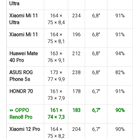
Ultra
Xiaomi Mi 11
164 ×
234
6,8″
91%
Ultra
75 × 8,4
Xiaomi Mi 11
164 ×
196
6,8″
91%
75 × 8,1
Huawei Mate
163 ×
212
6,8″
94%
40 Pro
76 × 9,1
ASUS ROG
173 ×
238
6,8″
82%
Phone 5s
77 × 9,9
HONOR 70
161 ×
178
6,7″
91%
73 × 7,9
⏩
OPPO
161 ×
183
6,7″
90%
Reno8 Pro
74 × 7,3
Xiaomi 12 Pro
164 ×
204
6,7″
90%
75 × 8,2