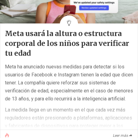
Meta usará la altura o estructura
corporal de los niños para verificar
tu edad
Meta ha anunciado nuevas medidas para detectar si los
usuarios de Facebook e Instagram tienen la edad que dicen
tener. La compañía quiere reforzar sus sistemas de
verificación de edad, especialmente en el caso de menores
de 13 años, y para ello recurrirá a la inteligencia artificial.
La medida llega en un momento en el que cada vez más
reguladores están presionando a plataformas, aplicaciones
y fabricantes de dispositivos para proteger mejor a los
menores frente a contenidos potencialmente perjudiciales.
Leer más