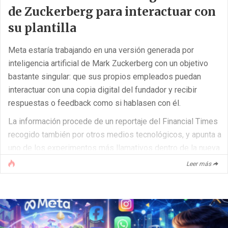
de Zuckerberg para interactuar con
su plantilla
Meta estaría trabajando en una versión generada por
inteligencia artificial de Mark Zuckerberg con un objetivo
bastante singular: que sus propios empleados puedan
interactuar con una copia digital del fundador y recibir
respuestas o feedback como si hablasen con él.
La información procede de un reportaje del Financial Times
recogido también por otros medios tecnológicos, y apunta a
uno de los experimentos más llamativos dentro de la nueva
ofensiva de Meta en inteligencia artificial.
Leer más
Según ese informe, la compañía está entrenando el avatar
con la imagen y la voz de Zuckerberg, además de sus
gestos, su tono al hablar y sus declaraciones públicas. La
idea sería que los [...]