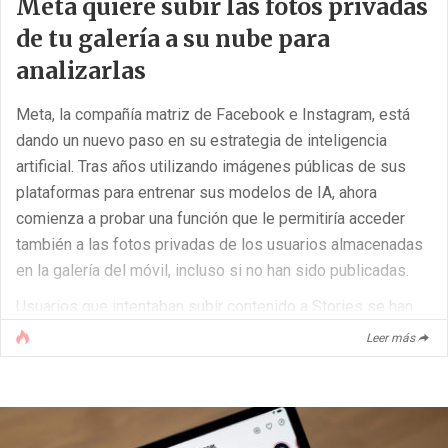
Meta quiere subir las fotos privadas
de tu galería a su nube para
analizarlas
Meta, la compañía matriz de Facebook e Instagram, está
dando un nuevo paso en su estrategia de inteligencia
artificial. Tras años utilizando imágenes públicas de sus
plataformas para entrenar sus modelos de IA, ahora
comienza a probar una función que le permitiría acceder
también a las fotos privadas de los usuarios almacenadas
en la galería del móvil, incluso si no han sido publicadas.
Usuarios que intentaban subir contenido a Stories se han
topado recientemente con un mensaje emergente que les
Leer más
invita a activar el “procesamiento en la nube”. Esta opción
permite que Facebook cargue periódicamente fotos de tu
carrete personal a sus servidores para generar contenidos
sugeridos [...]