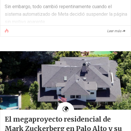
Sin embargo, todo cambió repentinamente cuando el
sistema automatizado de Meta decidió suspender la página
sin motivo aparente.
Leer más
Una publicación “normal” que desató el caos
El 29 de septiembre, HTCMania compartió una noticia
habitual sobre tecnología titulada “F-Droid alerta de que
Google podría acabar con las tiendas alternativas”,
acompañada de una imagen ilustrativa. Hasta ahí, nada fuera
de lo [...]
El megaproyecto residencial de
Mark Zuckerberg en Palo Alto y su