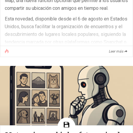
Map, una nueva función opcional que permite a los usuarios
compartir su ubicación con amigos en tiempo real.
Esta novedad, disponible desde el 6 de agosto en Estados
Unidos, busca facilitar la organización de encuentros y el
descubrimiento de lugares locales populares, siguiendo la
tendencia marcada por otras plataformas como Snapchat o
la herramienta “Buscar” de Apple.
Leer más
Cómo funciona la nueva herramienta de Instagram
Al abrir la aplicación, los usuarios pueden acceder a la
función pulsando el círculo de “Map” que aparece en la
página de [...]