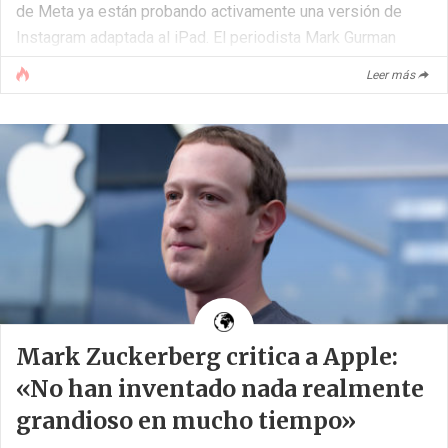
de Meta ya están probando activamente una versión de
Instagram adaptada al iPad. El periodista Mark Gurman
asegura que el desarrollo avanza a buen ritmo y que el
Leer más
lanzamiento oficial podría producirse durante los próximos
meses.
Esto marca un cambio importante respecto a la lentitud con
la que se gestionó la [...]
Mark Zuckerberg critica a Apple:
«No han inventado nada realmente
grandioso en mucho tiempo»