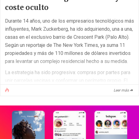
coste oculto
Durante 14 años, uno de los empresarios tecnológicos más
influyentes, Mark Zuckerberg, ha ido adquiriendo, una a una,
casas en el exclusivo barrio de Crescent Park (Palo Alto).
Según un reportaje de The New York Times, ya suma 11
propiedades y más de 110 millones de dólares invertidos
para levantar un complejo residencial hecho a su medida.
La estrategia ha sido progresiva: compras por partes para
unir parcelas vecinas y conformar un perímetro propio. El
resultado es un conjunto que integra una residencia
Leer más
principal, varias casas de invitados y jardines
meticulosamente diseñados, todo ello con seguridad y
servicios privados.
Lujo a medida: de la pista de [...]