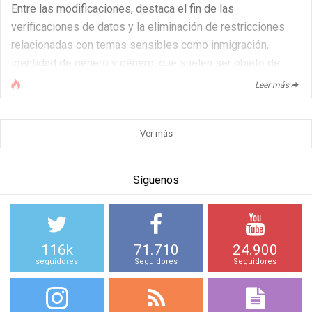
Entre las modificaciones, destaca el fin de las
verificaciones de datos y la eliminación de restricciones
relacionadas con temas sensibles como inmigración,
identidad de género y género, que suelen ser objeto de
debates políticos. Según Joel Kaplan, jefe global de
Leer más
asuntos públicos de Meta, “no es correcto que algo pueda
decirse en televisión o en el Congreso, pero no en nuestras
Ver más
plataformas”.
Síguenos
Un enfoque renovado hacia el discurso público
El CEO de Meta, Mark Zuckerberg, calificó las reglas [...]
116k
71.710
24.900
seguidores
Seguidores
Seguidores