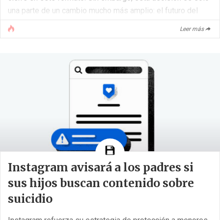
una parte de un cambio mucho más amplio: el futuro del
metaverso ya no pasa principalmente por la VR, sino por
Leer más
móviles, inteligencia artificial y gafas de realidad
aumentada.
Meta da marcha atrás: Horizon Worlds seguirá en [...]
Instagram avisará a los padres si
sus hijos buscan contenido sobre
suicidio