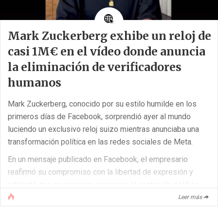
Mark Zuckerberg exhibe un reloj de
casi 1M€ en el vídeo donde anuncia
la eliminación de verificadores
humanos
Mark Zuckerberg, conocido por su estilo humilde en los
primeros días de Facebook, sorprendió ayer al mundo
luciendo un exclusivo reloj suizo mientras anunciaba una
transformación política en las redes sociales de Meta.
En un mensaje publicado en Facebook, el empresario
reafirmó su compromiso con la libertad de expresión y
adelantó que su empresa priorizará el contenido político,
eliminando a sus verificadores externos de información.
Leer más
Zuckerberg también destacó su intención de colaborar con