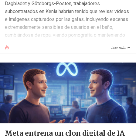
Dagbladet y Göteborgs-Posten, trabajadores
subcontratados en Kenia habrían tenido que revisar vídeos
e imágenes capturados por las gafas, incluyendo escenas
extremadamente sensibles de usuarios en el baño,
cambiándose de ropa, viendo pornografía o manteniendo
relaciones sexuales.
Leer más
El caso ha dado un nuevo giro después de que Meta
decidiera poner fin a su contrato con Sama, la empresa de
externalización con sede en Nairobi que empleaba a estos
trabajadores para tareas de anotación de datos e IA. La
consecuencia [...]
Meta entrena un clon digital de IA