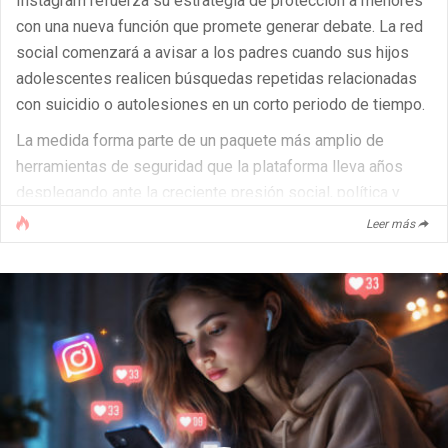
Instagram refuerza su estrategia de protección a menores
con una nueva función que promete generar debate. La red
social comenzará a avisar a los padres cuando sus hijos
adolescentes realicen búsquedas repetidas relacionadas
con suicidio o autolesiones en un corto periodo de tiempo.
La medida forma parte de un paquete más amplio de
herramientas de seguridad que la plataforma lleva años
desplegando ante la creciente presión social, política y
legal.
Leer más
Nuevas alertas parentales ante búsquedas sensibles
La nueva funcionalidad notificará a los padres si el sistema
detecta que un adolescente está intentando buscar
reiteradamente términos vinculados al suicidio o [...]