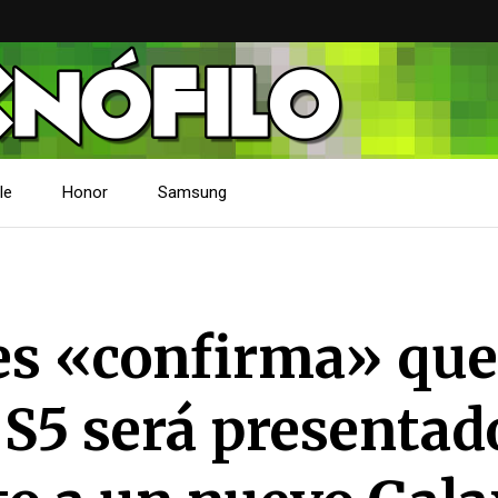
le
Honor
Samsung
s «confirma» que
5 será presentado