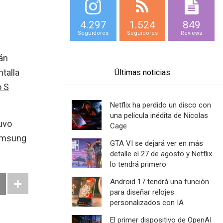
4.297
1.524
849
Seguidores
Seguidores
Reviews
án
ntalla
Últimas noticias
o S
Netflix ha perdido un disco con
una película inédita de Nicolas
uvo
Cage
Samsung
GTA VI se dejará ver en más
detalle el 27 de agosto y Netflix
lo tendrá primero
Android 17 tendrá una función
para diseñar relojes
personalizados con IA
El primer dispositivo de OpenAI