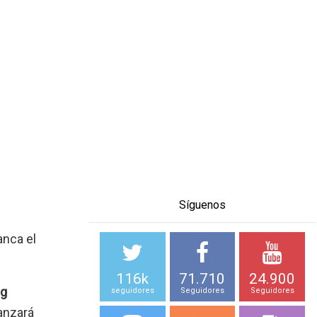
Síguenos
anca el
116k
71.710
24.900
ng
seguidores
Seguidores
Seguidores
anzará