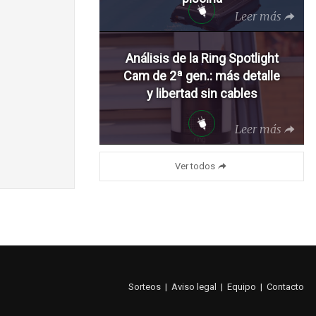
Leer más
Análisis de la Ring Spotlight
Cam de 2ª gen.: más detalle
y libertad sin cables
Leer más
Ver todos
Sorteos
|
Aviso legal
|
Equipo
|
Contacto