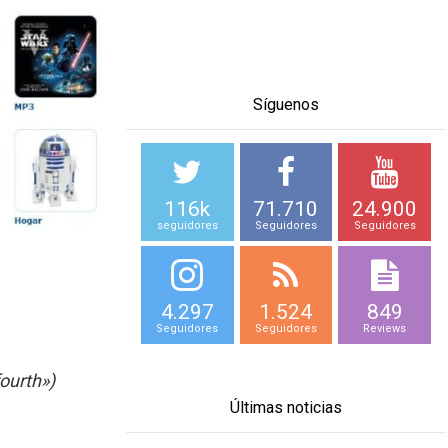
Síguenos
116k
71.710
24.900
seguidores
Seguidores
Seguidores
4.297
1.524
849
Seguidores
Seguidores
Reviews
ourth»)
Últimas noticias