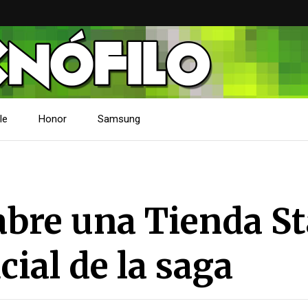
le
Honor
Samsung
bre una Tienda St
cial de la saga