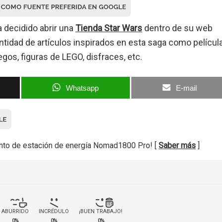
 decidido abrir una
Tienda Star Wars
dentro de su web
tidad de artículos inspirados en esta saga como película
egos, figuras de LEGO, disfraces, etc.
Whatsapp
E-mail
nto de estación de energía Nomad1800 Pro! [
Saber más
]
ABURRIDO
INCRÉDULO
¡BUEN TRABAJO!
0%
0%
0%