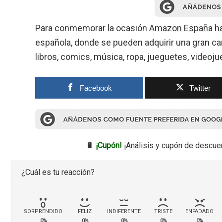
Para conmemorar la ocasión
Amazon España
ha
española, donde se pueden adquirir una gran can
libros, comics, música, ropa, jueguetes, videoju
Facebook
Twitter
🔋
¡Cupón!
¡Análisis y cupón de descue
¿Cuál es tu reacción?
SORPRENDIDO
FELIZ
INDIFERENTE
TRISTE
ENFADADO
0%
0%
0%
0%
0%