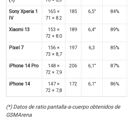
Sony Xperia 1
165 ×
185
6,5″
84%
IV
71 × 8.2
Xiaomi 13
153 ×
189
6,4″
89%
72 × 8.0
Pixel 7
156 ×
197
6,3
85%
73 × 8,7
iPhone 14 Pro
148 ×
206
6,1″
87%
72 × 7,9
iPhone 14
147 ×
172
6,1″
86%
72 × 7,8
(*) Datos de ratio pantalla-a-cuerpo obtenidos de
GSMArena