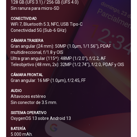
128 GB (UFS 3.1) / 256 GB (UFS 4.0)
Sin ranura para micro-SD
CONECTIVIDAD
WiFi 7, Bluetooth 5.3, NFC, USB Tipo-C
Conectividad 5G (Sub-6 GHz)
CÁMARA TRASERA
Gran angular (24 mm): 50MP (1.0µm, 1/1.56″), PDAF
multidireccional, f/1.8 y OIS
Ultra gran angular (115º): 48MP (1/2.0"), f/2.2, AF
Teleobjetivo (48 mm, 2x): 32MP (1/2.74"), f/2.0, PDAF y OIS
CÁMARA FRONTAL
Gran angular: 16 MP (1.0µm), f/2.45, FF
AUDIO
Altavoces estéreo
Sin conector de 3.5 mm.
SISTEMA OPERATIVO
OxygenOS 13 sobre Android 13
BATERÍA
5.000 mAh.