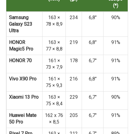
(*)
Samsung
163 ×
234
6,8″
90%
Galaxy S23
78 × 8,9
Ultra
HONOR
163 ×
219
6,8″
91%
Magic5 Pro
77 × 8,8
HONOR 70
161 ×
178
6,7″
91%
73 × 7,9
Vivo X90 Pro
161 ×
216
6,8″
91%
75 × 9,3
Xiaomi 13 Pro
163 ×
229
6,7″
90%
75 × 8,4
Huawei Mate
162 x 76
205
6,7″
91%
50 Pro
× 8,5
Pixel 7 Pro
163 ×
212
6,7″
89%