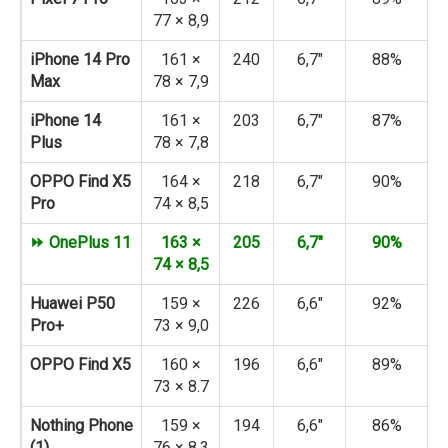
77 × 8,9
iPhone 14 Pro
161 ×
240
6,7″
88%
Max
78 × 7,9
iPhone 14
161 ×
203
6,7″
87%
Plus
78 × 7,8
OPPO Find X5
164 ×
218
6,7″
90%
Pro
74 × 8,5
⏩ OnePlus 11
163 ×
205
6,7″
90%
74 × 8,5
Huawei P50
159 ×
226
6,6″
92%
Pro+
73 × 9,0
OPPO Find X5
160 ×
196
6,6″
89%
73 × 8.7
Nothing Phone
159 ×
194
6,6″
86%
(1)
76 × 8,3