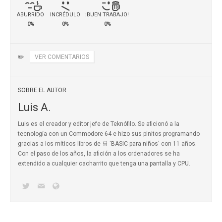
ABURRIDO
INCRÉDULO
¡BUEN TRABAJO!
0%
0%
0%
✏️
VER COMENTARIOS
SOBRE EL AUTOR
Luis A.
Luis es el creador y editor jefe de Teknófilo. Se aficionó a la
tecnología con un Commodore 64 e hizo sus pinitos programando
gracias a los míticos
libros de 🛒 'BASIC para niños'
con 11 años.
Con el paso de los años, la afición a los ordenadores se ha
extendido a cualquier cacharrito que tenga una pantalla y CPU.