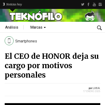
3
Noticias hoy
Análisis
Marcas
Smartphones
El CEO de HONOR deja su
cargo por motivos
personales
por
LUIS A.
17 ENERO 2025