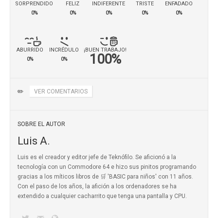
SORPRENDIDO
FELIZ
INDIFERENTE
TRISTE
ENFADADO
0%
0%
0%
0%
0%
ABURRIDO
INCRÉDULO
¡BUEN TRABAJO!
100%
0%
0%
✏️
VER COMENTARIOS
SOBRE EL AUTOR
Luis A.
Luis es el creador y editor jefe de Teknófilo. Se aficionó a la
tecnología con un Commodore 64 e hizo sus pinitos programando
gracias a los míticos
libros de 🛒 'BASIC para niños'
con 11 años.
Con el paso de los años, la afición a los ordenadores se ha
extendido a cualquier cacharrito que tenga una pantalla y CPU.