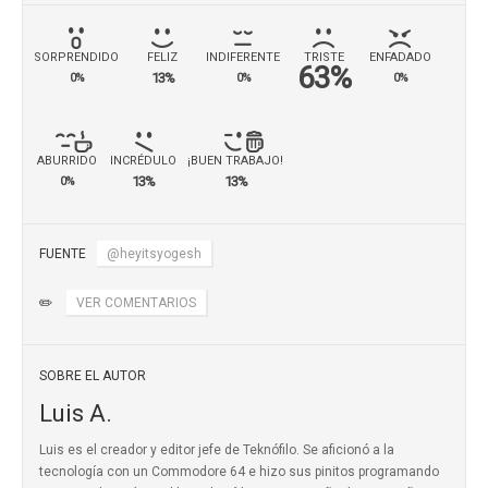
SORPRENDIDO
FELIZ
INDIFERENTE
TRISTE
ENFADADO
63%
13%
0%
0%
0%
ABURRIDO
INCRÉDULO
¡BUEN TRABAJO!
13%
13%
0%
FUENTE
@heyitsyogesh
✏️
VER COMENTARIOS
SOBRE EL AUTOR
Luis A.
Luis es el creador y editor jefe de Teknófilo. Se aficionó a la
tecnología con un Commodore 64 e hizo sus pinitos programando