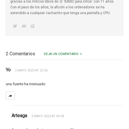
gracias a los míticos
libros de 🛒 'BASIC para niños'
con 11 años.
Con el paso de los años, la afición a los ordenadores se ha
extendido a cualquier cacharrito que tenga una pantalla y CPU.
2 Comentarios
DEJA UN COMENTARIO
Yo
2 MAYO 2023 AT 22:56
una fuente ha insinuado
Arteaga
3 MAYO 2023 AT 09:58