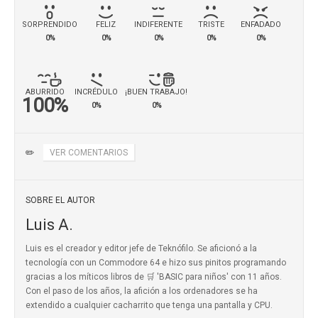
SORPRENDIDO
FELIZ
INDIFERENTE
TRISTE
ENFADADO
0%
0%
0%
0%
0%
ABURRIDO
INCRÉDULO
¡BUEN TRABAJO!
100%
0%
0%
✏️
VER COMENTARIOS
SOBRE EL AUTOR
Luis A.
Luis es el creador y editor jefe de Teknófilo. Se aficionó a la
tecnología con un Commodore 64 e hizo sus pinitos programando
gracias a los míticos
libros de 🛒 'BASIC para niños'
con 11 años.
Con el paso de los años, la afición a los ordenadores se ha
extendido a cualquier cacharrito que tenga una pantalla y CPU.