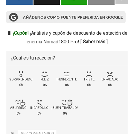
🔋
¡Cupón!
¡Análisis y cupón de descuento de estación de
energía Nomad1800 Pro! [
Saber más
]
¿Cuál es tu reacción?
SORPRENDIDO
FELIZ
INDIFERENTE
TRISTE
ENFADADO
0%
0%
0%
0%
0%
ABURRIDO
INCRÉDULO
¡BUEN TRABAJO!
0%
0%
0%
✏️
VER COMENTARIOS