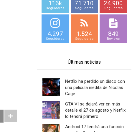
116k
71.710
24.900
seguidores
Seguidores
Seguidores
4.297
1.524
849
Seguidores
Seguidores
Reviews
Últimas noticias
Netflix ha perdido un disco con
una película inédita de Nicolas
Cage
GTA VI se dejará ver en más
detalle el 27 de agosto y Netflix
lo tendrá primero
Android 17 tendrá una función