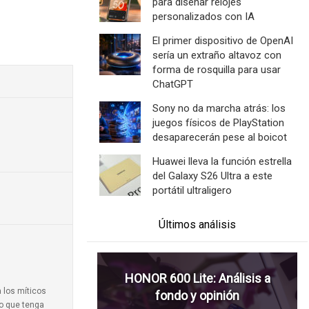
para diseñar relojes
personalizados con IA
El primer dispositivo de OpenAI
sería un extraño altavoz con
forma de rosquilla para usar
ChatGPT
Sony no da marcha atrás: los
juegos físicos de PlayStation
desaparecerán pese al boicot
Huawei lleva la función estrella
del Galaxy S26 Ultra a este
portátil ultraligero
Últimos análisis
HONOR 600 Lite: Análisis a
a los míticos
fondo y opinión
to que tenga