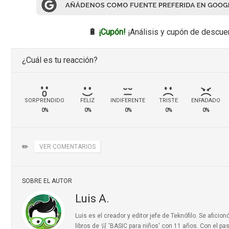
🔋
¡Cupón!
¡Análisis y cupón de descue
¿Cuál es tu reacción?
SORPRENDIDO
FELIZ
INDIFERENTE
TRISTE
ENFADADO
0%
0%
0%
0%
0%
✏️
VER COMENTARIOS
SOBRE EL AUTOR
Luis A.
Luis es el creador y editor jefe de Teknófilo. Se afic
libros de 🛒 'BASIC para niños'
con 11 años. Con el pas