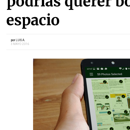
podrías querer b
espacio
por
LUIS A.
3 MAYO 2016