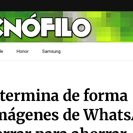
le
Honor
Samsung
etermina de forma
 imágenes de What