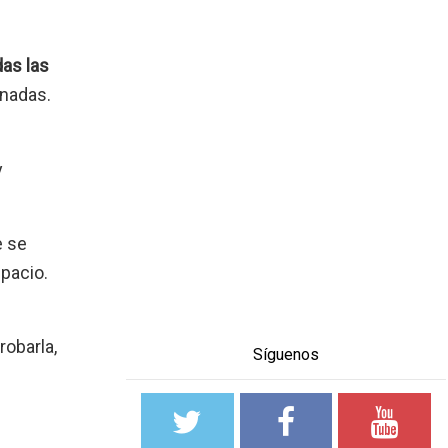
das las
inadas.
y
e se
pacio.
robarla,
Síguenos