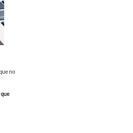
 que no
 que