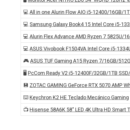
💻
All in one Alurin Flow AIO i5-12400/16GB/1
💻
Samsung Galaxy Book4 15 Intel Core i5-1
💻
Alurin Flex Advance AMD Ryzen 7 5825U/1
💻
ASUS Vivobook F1504VA Intel Core i5-133
🎮
ASUS TUF Gaming A15 Ryzen 7/16GB/512
🖥️
PcCom Ready V2 i5-12400F/32GB/1TB SSD
💾
ZOTAC GAMING GeForce RTX 5070 AMP Wh
⌨️
Keychron K2 HE Teclado Mecánico Gaming
📺
Hisense 58A6K 58″ LED 4K Ultra HD Smart 