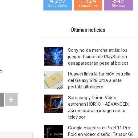
4.297
1.524
849
Seguidores
Seguidores
Reviews
Últimas noticias
Sony no da marcha atrás: los
juegos físicos de PlayStation
desaparecerán pese al boicot
no
Huawei lleva la función estrella
del Galaxy S26 Ultra a este
portátil ultraligero
Samsung y Prime Video
estrenan HDR10+ ADVANCED:
así mejorará la imagen de tu
televisor
Google muestra el Pixel 11 Pro
Fold en vídeo: diseño, Tensor G6