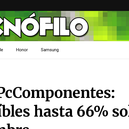
le
Honor
Samsung
n PcComponentes:
íbles hasta 66% so