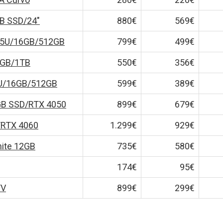
TB SSD/24″
880€
569€
335U/16GB/512GB
799€
499€
6GB/1TB
550€
356€
4U/16GB/512GB
599€
389€
GB SSD/RTX 4050
899€
679€
/RTX 4060
1.299€
929€
ite 12GB
735€
580€
174€
95€
TV
899€
299€