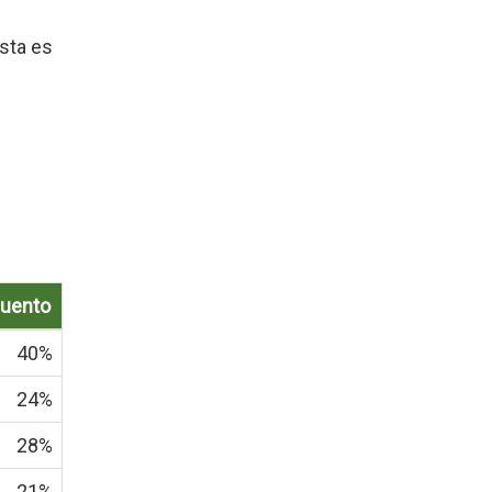
sta es
uento
40%
24%
28%
21%