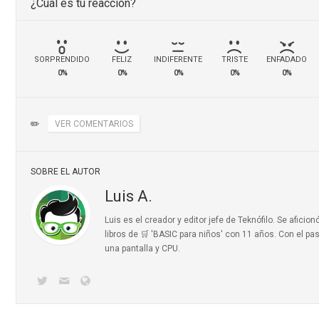
¿Cuál es tu reacción?
SORPRENDIDO
FELIZ
INDIFERENTE
TRISTE
ENFADADO
0%
0%
0%
0%
0%
✏️
VER COMENTARIOS
SOBRE EL AUTOR
Luis A.
Luis es el creador y editor jefe de Teknófilo. Se afic
libros de 🛒 'BASIC para niños'
con 11 años. Con el pas
una pantalla y CPU.