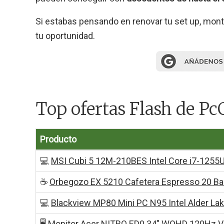
Si estabas pensando en renovar tu set up, mont
tu oportunidad.
Top ofertas Flash de 
Producto
💻
MSI Cubi 5 12M-210BES Intel Core i7-1255
☕
Orbegozo EX 5210 Cafetera Espresso 20 Ba
💻
Blackview MP80 Mini PC N95 Intel Alder L
🖥️
Monitor Acer NITRO ED0 34″ WQHD 120Hz V