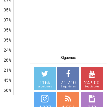
35%
37%
35%
35%
24%
Síguenos
28%
21%
45%
116k
71.710
24.900
seguidores
Seguidores
Seguidores
66%