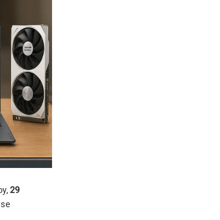
oy,
29
 se