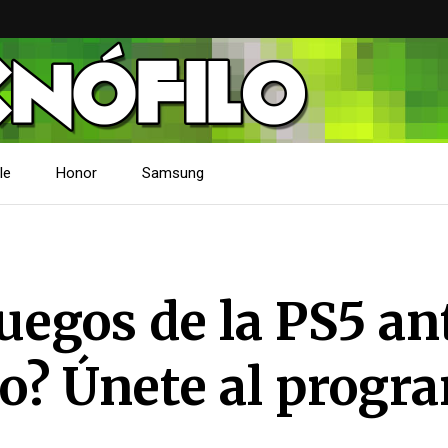
le
Honor
Samsung
uegos de la PS5 an
o? Únete al progr