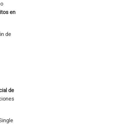
lo
itos en
ón de
cial de
iciones
Single