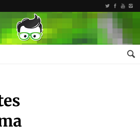
tes
ama