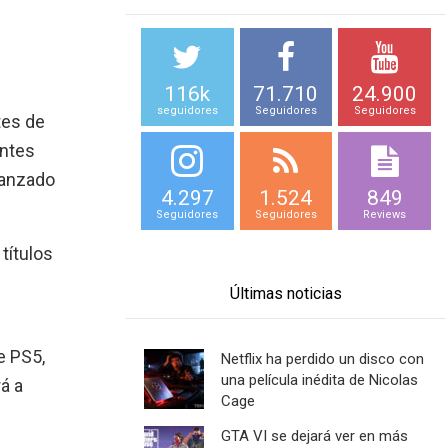
116k
71.710
24.900
seguidores
Seguidores
Seguidores
es de
antes
vanzado
4.297
1.524
849
Seguidores
Seguidores
Reviews
títulos
s
Últimas noticias
e PS5,
Netflix ha perdido un disco con
una película inédita de Nicolas
á a
Cage
GTA VI se dejará ver en más