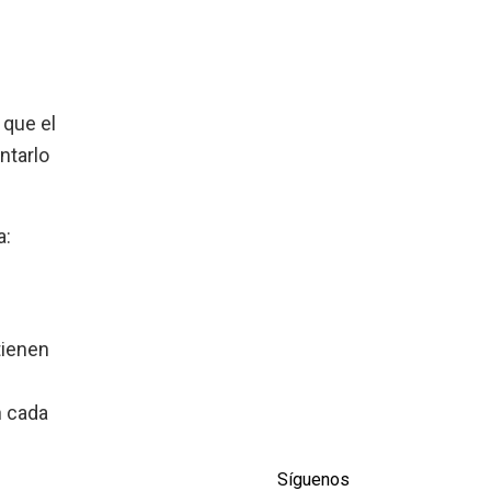
 que el
ntarlo
a:
tienen
n cada
Síguenos