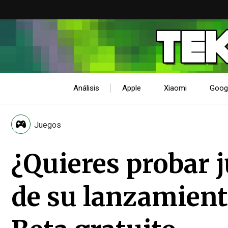
Análisis
Apple
Xiaomi
Goog
Juegos
¿Quieres probar j
de su lanzamient