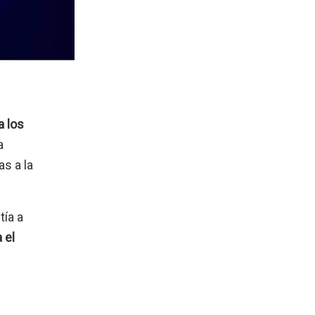
a los
a
s a la
tía a
 el